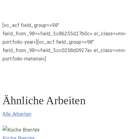
[vc_acf field_group=»98″
field_from_98=»field_5c86255d27b0c» el_class=»mn-
portfolio-year»][vc_acf field_group=»98″
field_from_98=»field_5cc0258d0927a» el_class=»mn-
portfolio-material»]
Ähnliche Arbeiten
Alle Arbeiten
Küche Brentini